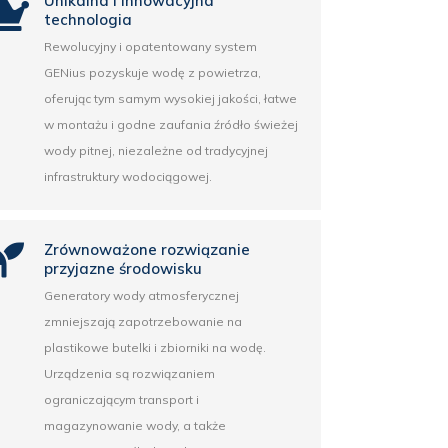
Unikalna i innowacyjna
technologia
Rewolucyjny i opatentowany system
GENius pozyskuje wodę z powietrza,
oferując tym samym wysokiej jakości, łatwe
w montażu i godne zaufania źródło świeżej
wody pitnej, niezależne od tradycyjnej
infrastruktury wodociągowej.
Zrównoważone rozwiązanie
przyjazne środowisku
Generatory wody atmosferycznej
zmniejszają zapotrzebowanie na
plastikowe butelki i zbiorniki na wodę.
Urządzenia są rozwiązaniem
ograniczającym transport i
magazynowanie wody, a także