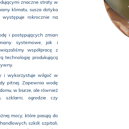
dującymi znaczne straty w
zmiany klimatu, susza dotyka
u występuje rokrocznie na
dę i postępujących zmian
miany systemowe, jak i
awiązaliśmy współpracę z
ą technologię produkującą
tywny.
y i wykorzystuje wilgoć w
ody pitnej. Zapewnia wodę
 domu, w biurze, ale również
 szklarni, ogrodzie czy
nej mocy, które pasują do
handlowych, szkół, szpitali,