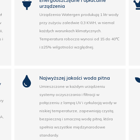
Energooszczędne i opłacalne
urządzenia
ł
Urządzenia Watergen produkują 1 litr wody
w
przy zużyciu zaledwie 0,3 KWH, w niemal
i,
każdych warunkach klimatycznych.
 i
Temperatura robocza wynosi od 15 do 40℃
j
i ≥25% wilgotności względnej.
Najwyższej jakości woda pitna
y
Umieszczone w każdym urządzeniu
systemy oczyszczania i filtracji w
ry
połączeniu z lampą UV i cyrkulacją wody w
niskiej temperaturze, zapewniają czystą,
A,
bezpieczną i smaczną wodę pitną, która
spełnia wszystkie międzynarodowe
standardy.