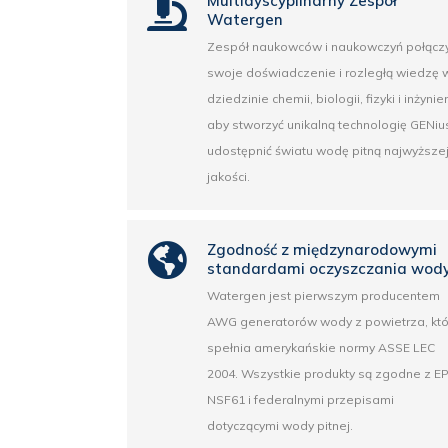
Multidyscyplinarny Zespół
Watergen
Zespół naukowców i naukowczyń połączy
swoje doświadczenie i rozległą wiedzę 
dziedzinie chemii, biologii, fizyki i inżynieri
aby stworzyć unikalną technologię GENius
udostępnić światu wodę pitną najwyższe
jakości.
Zgodność z międzynarodowymi
standardami oczyszczania wod
Watergen jest pierwszym producentem
AWG generatorów wody z powietrza, któ
spełnia amerykańskie normy ASSE LEC
2004. Wszystkie produkty są zgodne z EP
NSF61 i federalnymi przepisami
dotyczącymi wody pitnej.