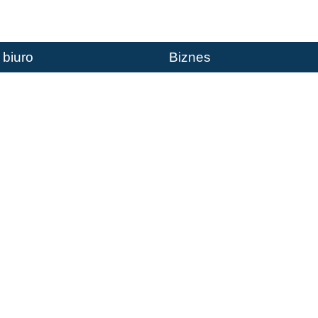
 biuro
Biznes
Y WODĘ PITNĄ Z PO