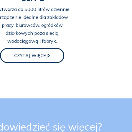
twarza do 5000 litrów dziennie.
rządzenie idealne dla zakładów
pracy, biurowców, ogródków
działkowych poza siecią
wodociągową i fabryk.
CZYTAJ WIĘCEJ
owiedzieć się więcej?