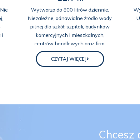
 Nie
Wytwarza do 800 litrów dziennie.
Wy
j,
Niezależne, odnawialne źródło wody
U
-
pitnej dla szkół, szpitali, budynków
 i
komercyjnych i mieszkalnych,
centrów handlowych oraz firm.
CZYTAJ WIĘCEJ
Chcesz d