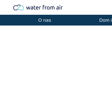
O nas
Dom i
TWORZYM